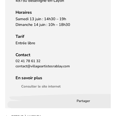
49750 Bellevigne-en-Layon
Horaires
Samedi 13 juin : 14h30 – 19h
Dimanche 14 juin : 10h – 18h30
Tarif
Entrée libre
Contact
02 41 78 61 32
contact@villageartistesrablay.com
En savoir plus
Consulter le site internet
Partager
Partager
Partager
Partag
sur
sur
par