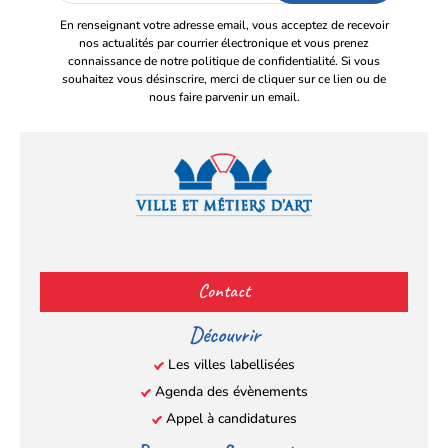
En renseignant votre adresse email, vous acceptez de recevoir
nos actualités par courrier électronique et vous prenez
connaissance de notre politique de confidentialité. Si vous
souhaitez vous désinscrire, merci de cliquer sur ce lien ou de
nous faire parvenir un email.
Facebook
YouTube
Instagram
LinkedIn
(s’ouvre
(s’ouvre
(s’ouvre
(s’ouvre
Contact
dans
dans
dans
dans
un
un
un
un
Découvrir
nouvel
nouvel
nouvel
nouvel
Les villes labellisées
onglet)
onglet)
onglet)
onglet)
Agenda des évènements
Appel à candidatures