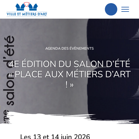
Aller
à
la
recherche
AGENDA DES ÉVÈNEMENTS
4E ÉDITION DU SALON D’ÉTÉ
« PLACE AUX MÉTIERS D’ART
! »
Les 13 et 14 juin 2026