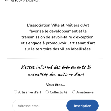
RETOUR À L’AGENDA
Facebook
LinkedIn
email
(s’ouvre
(s’ouvre
dans
dans
L’association Ville et Métiers d’Art
un
un
favorise le développement et la
nouvel
nouvel
transmission de savoir-faire d’exception,
onglet)
onglet)
et s’engage à promouvoir l’artisanat d’art
sur le territoire des villes labellisées.
Restez informé des événements &
actualités des métiers d’art
Vous êtes...
Artisan-e d'art
Collectivité
Amateur-e
Adresse
email