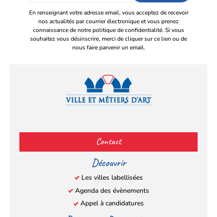
En renseignant votre adresse email, vous acceptez de recevoir
nos actualités par courrier électronique et vous prenez
connaissance de notre politique de confidentialité. Si vous
souhaitez vous désinscrire, merci de cliquer sur ce lien ou de
nous faire parvenir un email.
Facebook
YouTube
Instagram
LinkedIn
(s’ouvre
(s’ouvre
(s’ouvre
(s’ouvre
Contact
dans
dans
dans
dans
un
un
un
un
Découvrir
nouvel
nouvel
nouvel
nouvel
Les villes labellisées
onglet)
onglet)
onglet)
onglet)
Agenda des évènements
Appel à candidatures