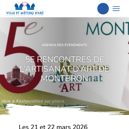
Aller
à
la
recherche
AGENDA DES ÉVÈNEMENTS
5E RENCONTRES DE
L’ARTISANAT D’ART DE
MONTBRON
Les 21 et 22 mars 2026