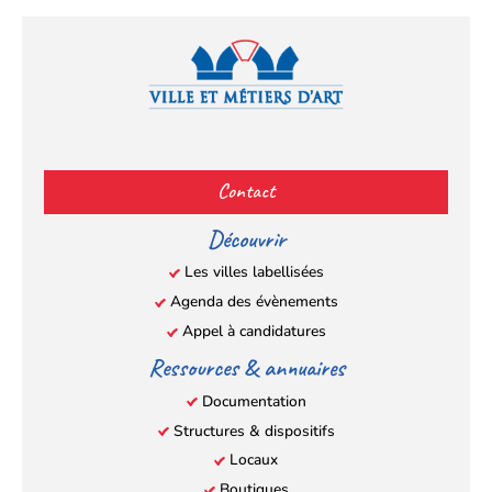
Facebook
YouTube
Instagram
LinkedIn
(s’ouvre
(s’ouvre
(s’ouvre
(s’ouvre
Contact
dans
dans
dans
dans
un
un
un
un
Découvrir
nouvel
nouvel
nouvel
nouvel
Les villes labellisées
onglet)
onglet)
onglet)
onglet)
Agenda des évènements
Appel à candidatures
Ressources & annuaires
Documentation
Structures & dispositifs
Locaux
Boutiques