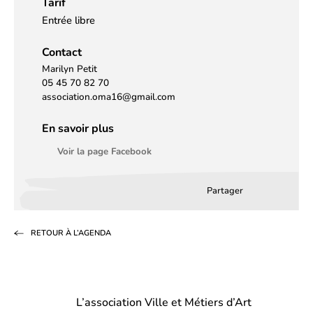
Tarif
Entrée libre
Contact
Marilyn Petit
05 45 70 82 70
association.oma16@gmail.com
En savoir plus
Voir la page Facebook
Partager
Partager
Partager
Partag
sur
sur
par
RETOUR À L’AGENDA
Facebook
LinkedIn
email
(s’ouvre
(s’ouvre
dans
dans
L’association Ville et Métiers d’Art
un
un