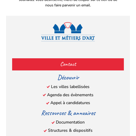
nous faire parvenir un email.
Facebook
YouTube
Instagram
LinkedIn
(s’ouvre
(s’ouvre
(s’ouvre
(s’ouvre
Contact
dans
dans
dans
dans
un
un
un
un
Découvrir
nouvel
nouvel
nouvel
nouvel
Les villes labellisées
onglet)
onglet)
onglet)
onglet)
Agenda des évènements
Appel à candidatures
Ressources & annuaires
Documentation
Structures & dispositifs