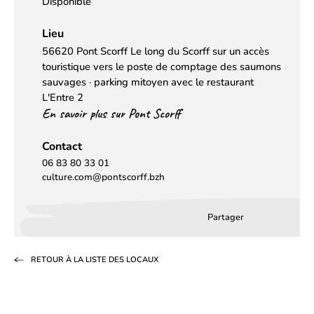
Disponible
Lieu
56620 Pont Scorff Le long du Scorff sur un accès
touristique vers le poste de comptage des saumons
sauvages · parking mitoyen avec le restaurant
L'Entre 2
En savoir plus sur Pont Scorff
Contact
06 83 80 33 01
culture.com@pontscorff.bzh
Partager
Partager
Partager
Partag
sur
sur
par
RETOUR À LA LISTE DES LOCAUX
Facebook
LinkedIn
email
(s’ouvre
(s’ouvre
dans
dans