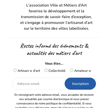
L’association Ville et Métiers d’Art
un
un
favorise le développement et la
nouvel
nouvel
transmission de savoir-faire d’exception,
onglet)
onglet)
et s’engage à promouvoir l’artisanat d’art
sur le territoire des villes labellisées.
Restez informé des événements &
actualités des métiers d’art
Vous êtes...
Artisan-e d'art
Collectivité
Amateur-e
Adresse
email
En renseignant votre adresse email, vous acceptez de recevoir
nos actualités par courrier électronique et vous prenez
connaissance de notre politique de confidentialité. Si vous
souhaitez vous désinscrire, merci de cliquer sur ce lien ou de