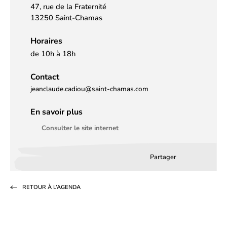
47, rue de la Fraternité
13250 Saint-Chamas
Horaires
de 10h à 18h
Contact
jeanclaude.cadiou@saint-chamas.com
En savoir plus
Consulter le site internet
Partager
Partager
Partager
Partag
sur
sur
par
RETOUR À L’AGENDA
Facebook
LinkedIn
email
(s’ouvre
(s’ouvre
dans
dans