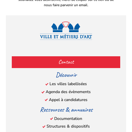
nous faire parvenir un email.
Facebook
YouTube
Instagram
LinkedIn
(s’ouvre
(s’ouvre
(s’ouvre
(s’ouvre
Contact
dans
dans
dans
dans
un
un
un
un
Découvrir
nouvel
nouvel
nouvel
nouvel
Les villes labellisées
onglet)
onglet)
onglet)
onglet)
Agenda des évènements
Appel à candidatures
Ressources & annuaires
Documentation
Structures & dispositifs