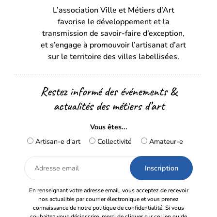
L’association Ville et Métiers d’Art
un
un
favorise le développement et la
nouvel
nouvel
transmission de savoir-faire d’exception,
onglet)
onglet)
et s’engage à promouvoir l’artisanat d’art
sur le territoire des villes labellisées.
Restez informé des événements &
actualités des métiers d’art
Vous êtes...
Artisan-e d'art
Collectivité
Amateur-e
Adresse
email
En renseignant votre adresse email, vous acceptez de recevoir
nos actualités par courrier électronique et vous prenez
connaissance de notre politique de confidentialité. Si vous
souhaitez vous désinscrire, merci de cliquer sur ce lien ou de