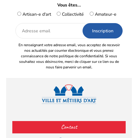
Vous êtes...
Artisan-e d'art
Collectivité
Amateur-e
Adresse
email
En renseignant votre adresse email, vous acceptez de recevoir
nos actualités par courrier électronique et vous prenez
connaissance de notre politique de confidentialité. Si vous
souhaitez vous désinscrire, merci de cliquer sur ce lien ou de
nous faire parvenir un email.
Facebook
YouTube
Instagram
LinkedIn
(s’ouvre
(s’ouvre
(s’ouvre
(s’ouvre
Contact
dans
dans
dans
dans
un
un
un
un