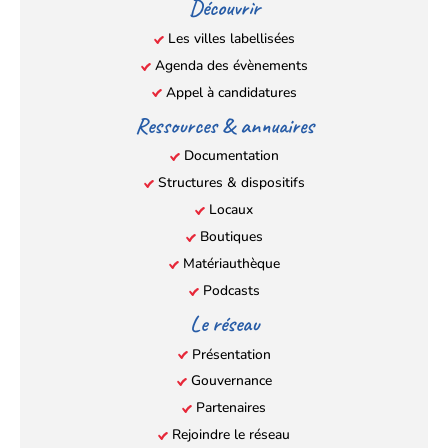
Découvrir
nouvel
nouvel
nouvel
nouvel
Les villes labellisées
onglet)
onglet)
onglet)
onglet)
Agenda des évènements
Appel à candidatures
Ressources & annuaires
Documentation
Structures & dispositifs
Locaux
Boutiques
Matériauthèque
Podcasts
Le réseau
Présentation
Gouvernance
Partenaires
Rejoindre le réseau