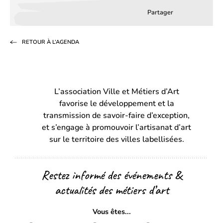
Partager
Partager
Partager
Partag
sur
sur
par
RETOUR À L’AGENDA
Facebook
LinkedIn
email
(s’ouvre
(s’ouvre
dans
dans
L’association Ville et Métiers d’Art
un
un
favorise le développement et la
nouvel
nouvel
transmission de savoir-faire d’exception,
onglet)
onglet)
et s’engage à promouvoir l’artisanat d’art
sur le territoire des villes labellisées.
Restez informé des événements &
actualités des métiers d’art
Vous êtes...