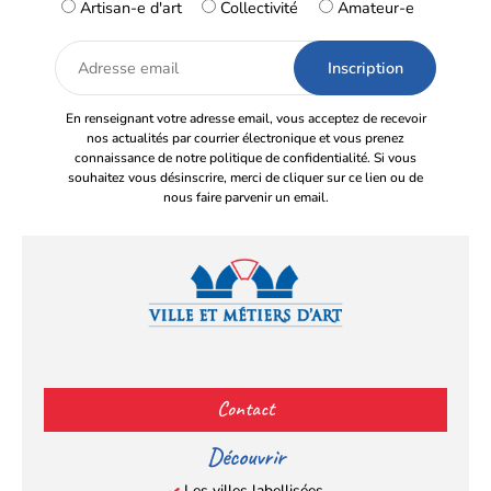
Artisan-e d'art
Collectivité
Amateur-e
Adresse
email
En renseignant votre adresse email, vous acceptez de recevoir
nos actualités par courrier électronique et vous prenez
connaissance de notre politique de confidentialité. Si vous
souhaitez vous désinscrire, merci de cliquer sur ce lien ou de
nous faire parvenir un email.
Facebook
YouTube
Instagram
LinkedIn
(s’ouvre
(s’ouvre
(s’ouvre
(s’ouvre
Contact
dans
dans
dans
dans
un
un
un
un
Découvrir
nouvel
nouvel
nouvel
nouvel
Les villes labellisées