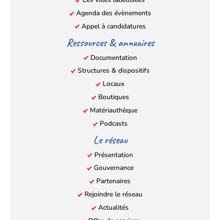
onglet)
onglet)
onglet)
onglet)
Agenda des évènements
Appel à candidatures
Ressources & annuaires
Documentation
Structures & dispositifs
Locaux
Boutiques
Matériauthèque
Podcasts
Le réseau
Présentation
Gouvernance
Partenaires
Rejoindre le réseau
Actualités