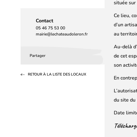
située sur
Ce lieu, c
Contact
d’un artisa
05 46 75 53 00
au territo
mairie@lechateaudoleron.fr
Au-delà d’
de cet esp
Partager
Partager
Partager
Partager
son activit
sur
sur
par
RETOUR À LA LISTE DES LOCAUX
Facebook
LinkedIn
email
En contrep
(s’ouvre
(s’ouvre
L’autorisa
dans
dans
du site du
un
un
Date limit
nouvel
nouvel
onglet)
onglet)
Télécharge