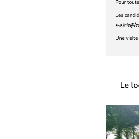
Pour tout
Les candid
mairie@le
Une visite
Le l