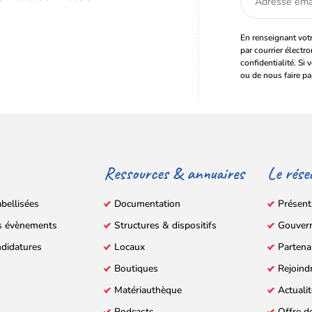
email
En renseignant votr
par courrier électr
confidentialité. Si 
ou de nous faire pa
Ressources & annuaires
Le rése
abellisées
Documentation
Présent
s évènements
Structures & dispositifs
Gouver
ndidatures
Locaux
Partena
Boutiques
Rejoind
Matériauthèque
Actuali
Podcasts
Offre d