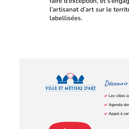
faire d’exception, et s’eng
l’artisanat d’art sur le territ
labellisées.
Découvrir
Les villes l
Agenda de
Facebook
YouTube
Instagram
LinkedIn
(s’ouvre
(s’ouvre
(s’ouvre
(s’ouvre
Appel à ca
dans
dans
dans
dans
un
un
un
un