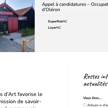
Appel à candidatures – Occupa
d’Oléron
Superficie
NC
Loyer
NC
Restez in
actualités
s d’Art favorise le
Vous êtes...
ission de savoir-
Artisan-e d'a