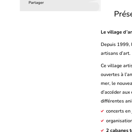
Partager
Partager
Partager
Partager
Prés
sur
sur
par
Facebook
LinkedIn
email
Le village d’a
(s’ouvre
(s’ouvre
dans
dans
Depuis 1999, la
un
un
artisans d’art.
nouvel
nouvel
Ce village arti
onglet)
onglet)
ouvertes à l’a
mer, le nouveau
d’accéder aux 
différentes an
concerts en j
organisatio
2 cabanes t