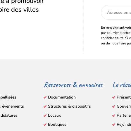
age à promouvoir
oire des villes
Adresse
email
En renseignant votr
par courrier électr
confidentialité. Si 
ou de nous faire pa
Ressources & annuaires
Le rése
abellisées
Documentation
Présent
s évènements
Structures & dispositifs
Gouver
ndidatures
Locaux
Partena
Boutiques
Rejoind