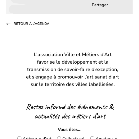
Partager
Partager
Partager
Partag
sur
sur
par
RETOUR À L’AGENDA
Facebook
LinkedIn
email
(s’ouvre
(s’ouvre
dans
dans
L’association Ville et Métiers d’Art
un
un
favorise le développement et la
nouvel
nouvel
transmission de savoir-faire d’exception,
onglet)
onglet)
et s’engage à promouvoir l’artisanat d’art
sur le territoire des villes labellisées.
Restez informé des événements &
actualités des métiers d’art
Vous êtes...
Artisan-e d'art
Collectivité
Amateur-e