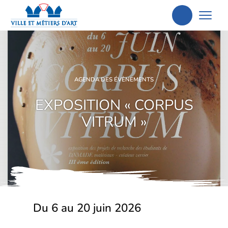
Aller
à
la
recherche
AGENDA DES ÉVÈNEMENTS
EXPOSITION « CORPUS
VITRUM »
Du 6 au 20 juin 2026