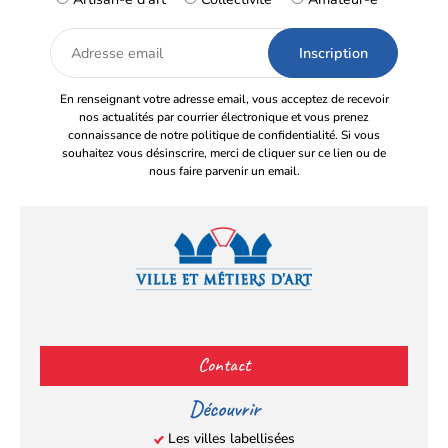
Adresse
email
En renseignant votre adresse email, vous acceptez de recevoir
nos actualités par courrier électronique et vous prenez
connaissance de notre politique de confidentialité. Si vous
souhaitez vous désinscrire, merci de cliquer sur ce lien ou de
nous faire parvenir un email.
Facebook
YouTube
Instagram
LinkedIn
(s’ouvre
(s’ouvre
(s’ouvre
(s’ouvre
Contact
dans
dans
dans
dans
un
un
un
un
Découvrir
nouvel
nouvel
nouvel
nouvel
Les villes labellisées
onglet)
onglet)
onglet)
onglet)