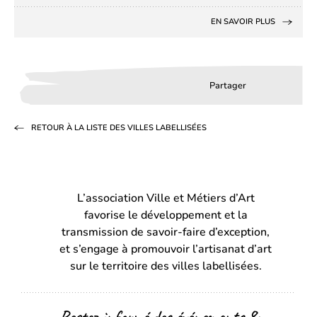
EN SAVOIR PLUS
Partager
Partager
Partager
Partag
sur
sur
par
RETOUR À LA LISTE DES VILLES LABELLISÉES
Facebook
LinkedIn
email
(s’ouvre
(s’ouvre
dans
dans
L’association Ville et Métiers d’Art
un
un
favorise le développement et la
nouvel
nouvel
transmission de savoir-faire d’exception,
onglet)
onglet)
et s’engage à promouvoir l’artisanat d’art
sur le territoire des villes labellisées.
Restez informé des événements &