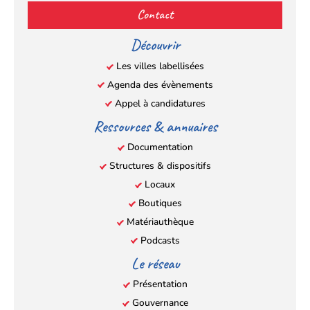
(s’ouvre
(s’ouvre
(s’ouvre
(s’ouvre
Contact
dans
dans
dans
dans
un
un
un
un
Découvrir
nouvel
nouvel
nouvel
nouvel
Les villes labellisées
onglet)
onglet)
onglet)
onglet)
Agenda des évènements
Appel à candidatures
Ressources & annuaires
Documentation
Structures & dispositifs
Locaux
Boutiques
Matériauthèque
Podcasts
Le réseau
Présentation
Gouvernance