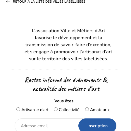
RETOUR À LA LISTE DES VILLES LABELLISÉES
Facebook
LinkedIn
email
(s’ouvre
(s’ouvre
dans
dans
L’association Ville et Métiers d’Art
un
un
favorise le développement et la
nouvel
nouvel
transmission de savoir-faire d’exception,
onglet)
onglet)
et s’engage à promouvoir l’artisanat d’art
sur le territoire des villes labellisées.
Restez informé des événements &
actualités des métiers d’art
Vous êtes...
Artisan-e d'art
Collectivité
Amateur-e
Adresse