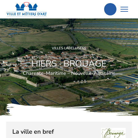
Aller
à
la
recherche
VILLES LABELLISÉES
HIERS · BROUAGE
Charente-Maritime – Nouvelle-Aquitaine
La ville en bref