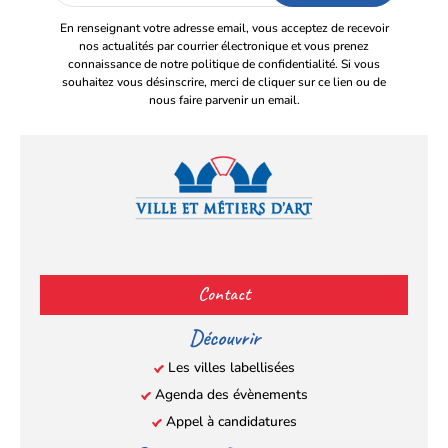
email
En renseignant votre adresse email, vous acceptez de recevoir
nos actualités par courrier électronique et vous prenez
connaissance de notre politique de confidentialité. Si vous
souhaitez vous désinscrire, merci de cliquer sur ce lien ou de
nous faire parvenir un email.
Facebook
YouTube
Instagram
LinkedIn
(s’ouvre
(s’ouvre
(s’ouvre
(s’ouvre
Contact
dans
dans
dans
dans
un
un
un
un
Découvrir
nouvel
nouvel
nouvel
nouvel
Les villes labellisées
onglet)
onglet)
onglet)
onglet)
Agenda des évènements
Appel à candidatures