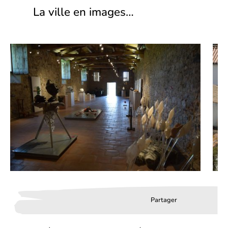
La ville en images…
Partager
Partager
Partager
Partag
sur
sur
par