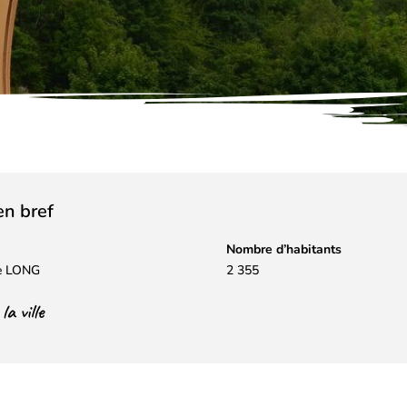
 en bref
Nombre d’habitants
re LONG
2 355
a ville