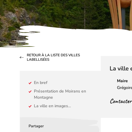
RETOUR À LA LISTE DES VILLES
LABELLISÉES
La ville
Maire
En bref
Grégoi
Présentation de Moirans en
Montagne
Contacter l
La ville en images…
Partager
Partager
Partager
Partager