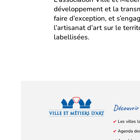
développement et la transm
faire d’exception, et s’eng
l’artisanat d’art sur le territ
labellisées.
Découvrir
Les villes l
Agenda de
Facebook
YouTube
Instagram
LinkedIn