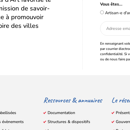
Vous êtes...
ission de savoir-
Artisan-e d'a
age à promouvoir
oire des villes
Adresse
email
En renseignant votr
par courrier électr
confidentialité. Si 
ou de nous faire pa
Ressources & annuaires
Le rése
abellisées
Documentation
Présent
s évènements
Structures & dispositifs
Gouver