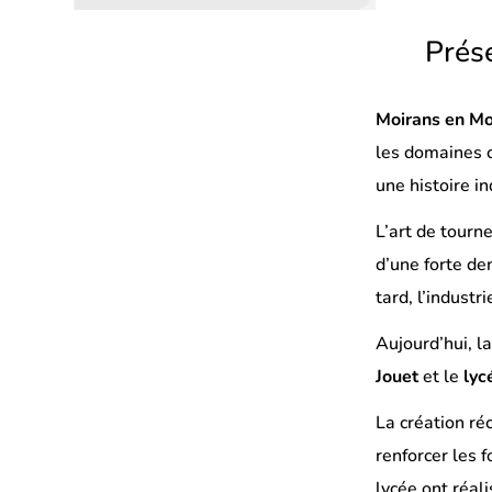
sur
sur
par
Prés
Facebook
LinkedIn
email
(s’ouvre
(s’ouvre
Moirans en M
dans
dans
les domaines 
un
un
une histoire in
nouvel
nouvel
onglet)
onglet)
L’art de tourne
d’une forte de
tard, l’industri
Aujourd’hui, l
Jouet
et le
lyc
La création ré
renforcer les 
lycée ont réal