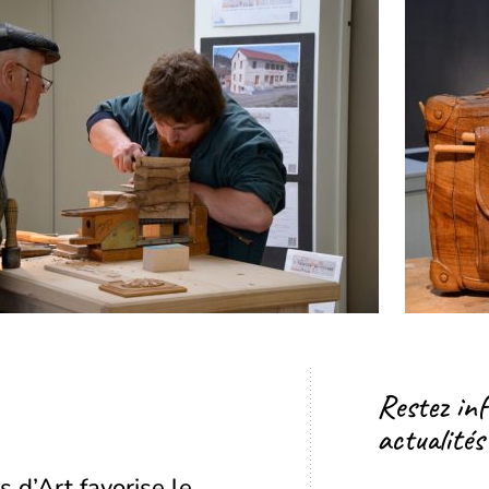
Restez in
actualités
s d’Art favorise le