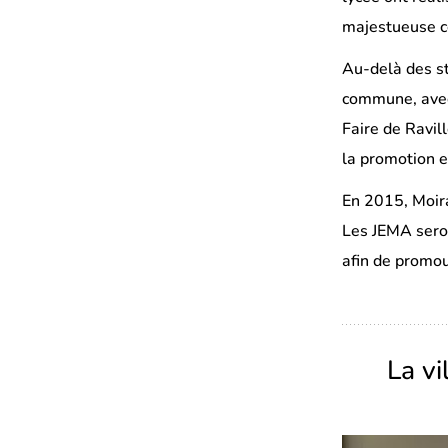
majestueuse c
Au-delà des st
commune, avec 
Faire de Ravil
la promotion e
En 2015, Moir
Les JEMA seron
afin de promou
La v