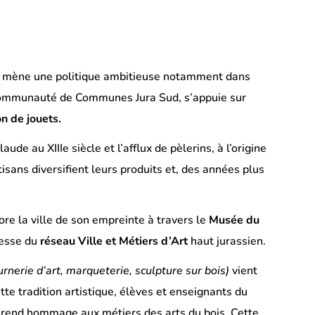
nt, mène une politique ambitieuse notamment dans
 Communauté de Communes Jura Sud, s’appuie sur
on de jouets.
de au XIIIe siècle et l’afflux de pèlerins, à l’origine
isans diversifient leurs produits et, des années plus
ore la ville de son empreinte à travers le
Musée du
resse du
réseau
Ville et Métiers d’Art
haut jurassien.
urnerie d’art, marqueterie, sculpture sur bois)
vient
tte tradition artistique, élèves et enseignants du
 rend hommage aux métiers des arts du bois. Cette