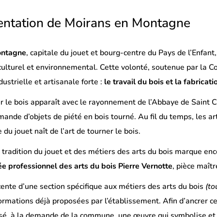
entation de Moirans en Montagne
ontagne
, capitale du jouet et bourg-centre du Pays de l’Enfa
culturel et environnemental. Cette volonté, soutenue par la
dustrielle et artisanale forte :
le travail du bois et la fabricati
r le bois apparaît avec le rayonnement de l’Abbaye de Saint Clau
mande d’objets de piété en bois tourné. Au fil du temps, les art
e du jouet naît de l’art de tourner le bois.
a tradition du jouet et des métiers des arts du bois marque enc
ée professionnel des arts du bois Pierre Vernotte
, pièce maît
cente d’une section spécifique aux métiers des arts du bois
(to
formations déjà proposées par l’établissement. Afin d’ancrer ce
isé, à la demande de la commune, une œuvre qui symbolise et