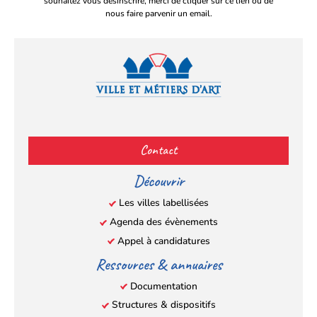
souhaitez vous désinscrire, merci de cliquer sur ce lien ou de
nous faire parvenir un email.
Facebook
YouTube
Instagram
LinkedIn
(s’ouvre
(s’ouvre
(s’ouvre
(s’ouvre
Contact
dans
dans
dans
dans
un
un
un
un
Découvrir
nouvel
nouvel
nouvel
nouvel
Les villes labellisées
onglet)
onglet)
onglet)
onglet)
Agenda des évènements
Appel à candidatures
Ressources & annuaires
Documentation
Structures & dispositifs