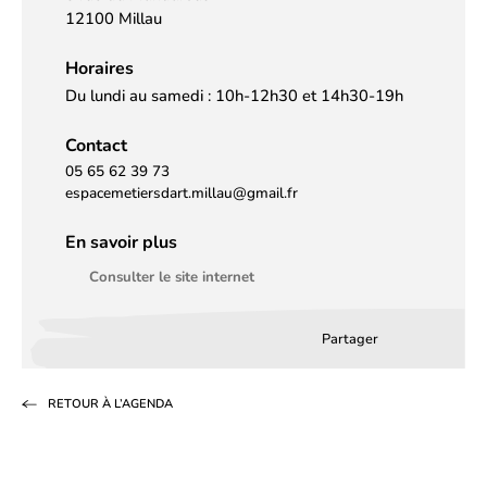
12100 Millau
Horaires
Du lundi au samedi : 10h-12h30 et 14h30-19h
Contact
05 65 62 39 73
espacemetiersdart.millau@gmail.fr
En savoir plus
Consulter le site internet
Partager
Partager
Partager
Partag
sur
sur
par
RETOUR À L’AGENDA
Facebook
LinkedIn
email
(s’ouvre
(s’ouvre
dans
dans