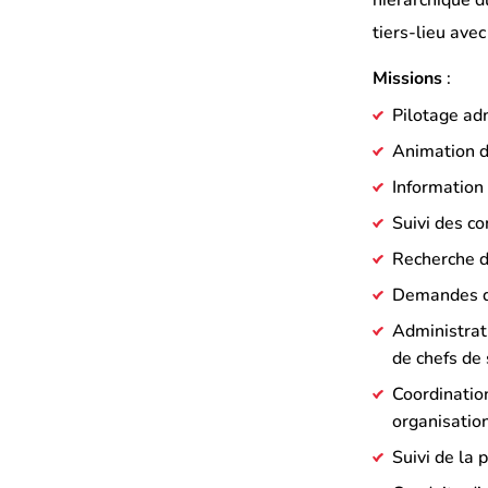
hiérarchique d
nouvel
nouvel
tiers-lieu ave
onglet)
onglet)
Missions
:
Pilotage adm
Animation du
Information 
Suivi des c
Recherche d’
Demandes de
Administrati
de chefs de
Coordination
organisatio
Suivi de la 