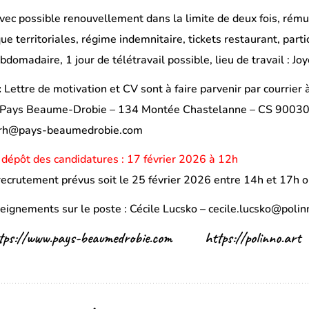
ec possible renouvellement dans la limite de deux fois, rémun
que territoriales, régime indemnitaire, tickets restaurant, pa
ebdomadaire, 1 jour de télétravail possible, lieu de travail : J
:
Lettre de motivation et CV sont à faire parvenir par courrie
ays Beaume-Drobie – 134 Montée Chastelanne – CS 90030 –
s.rh@pays-beaumedrobie.com
 dépôt des candidatures : 17 février 2026 à 12h
recrutement prévus soit le 25 février 2026 entre 14h et 17h o
eignements sur le poste : Cécile Lucsko – cecile.lucsko@poli
tps://www.pays-beaumedrobie.com
https://polinno.art