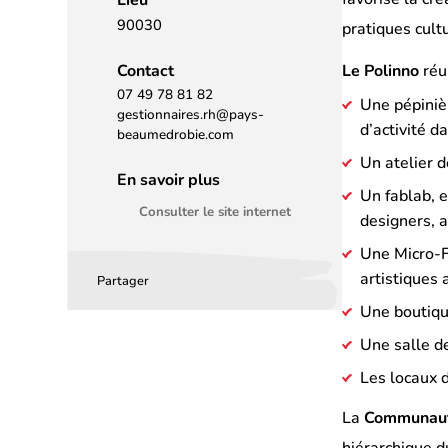
90030
pratiques cult
Contact
Le Polinno
réu
07 49 78 81 82
Une pépiniè
gestionnaires.rh@pays-
d’activité d
beaumedrobie.com
Un atelier d
En savoir plus
Un fablab, e
Consulter le site internet
designers, a
Une Micro-Fo
artistiques
Partager
Partager
Partager
Partager
Une boutique
sur
sur
par
Une salle de
Facebook
LinkedIn
email
Les locaux 
(s’ouvre
(s’ouvre
dans
dans
La
Communaut
un
un