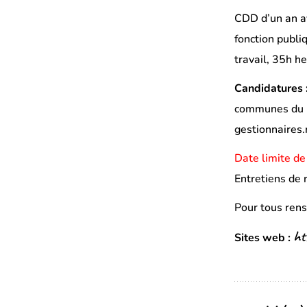
CDD d’un an av
fonction publi
travail, 35h h
Candidatures 
communes du P
gestionnaire
Date limite de
Entretiens de 
Pour tous rens
ht
Sites web :