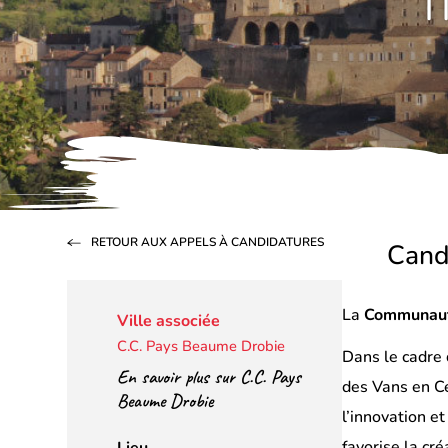
T
RETOUR AUX APPELS À CANDIDATURES
Cand
La
Communaut
Ville associée
C.C. Pays Beaume Drobie
Dans le cadre 
En savoir plus sur C.C. Pays
des Vans en Cé
Beaume Drobie
l’innovation et 
favorise la cr
Lieu