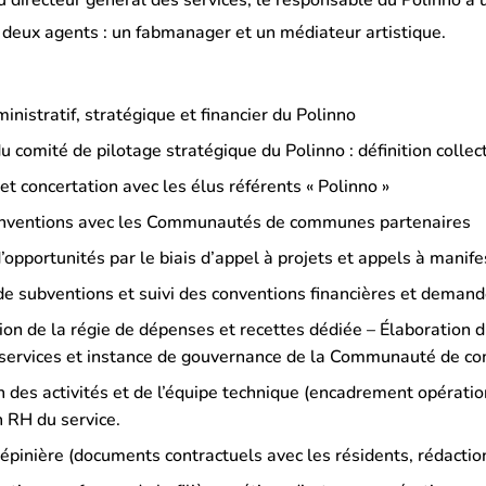
u directeur général des services, le responsable du Polinno a 
c deux agents : un fabmanager et un médiateur artistique.
inistratif, stratégique et financier du Polinno
 comité de pilotage stratégique du Polinno : définition collect
et concertation avec les élus référents « Polinno »
onventions avec les Communautés de communes partenaires
opportunités par le biais d’appel à projets et appels à manifes
 subventions et suivi des conventions financières et demand
on de la régie de dépenses et recettes dédiée – Élaboration d
 services et instance de gouvernance de la Communauté de c
 des activités et de l’équipe technique (encadrement opération
n RH du service.
pépinière (documents contractuels avec les résidents, rédactio