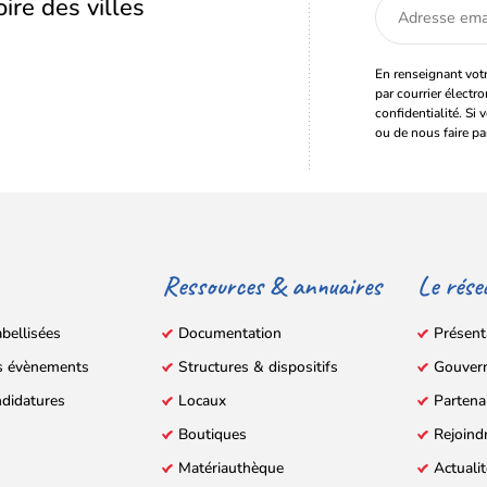
oire des villes
Adresse
email
En renseignant votr
par courrier électr
confidentialité. Si 
ou de nous faire pa
Ressources & annuaires
Le rése
abellisées
Documentation
Présent
s évènements
Structures & dispositifs
Gouver
ndidatures
Locaux
Partena
Boutiques
Rejoind
Matériauthèque
Actuali