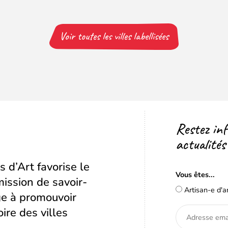
Voir toutes les villes labellisées
Restez in
actualités
s d’Art favorise le
Vous êtes...
ission de savoir-
Artisan-e d'a
age à promouvoir
oire des villes
Adresse
email