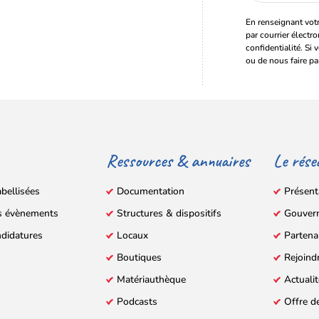
En renseignant votr
par courrier électr
confidentialité. Si 
ou de nous faire pa
Ressources & annuaires
Le rése
abellisées
Documentation
Présent
s évènements
Structures & dispositifs
Gouver
ndidatures
Locaux
Partena
Boutiques
Rejoind
Matériauthèque
Actuali
Podcasts
Offre d