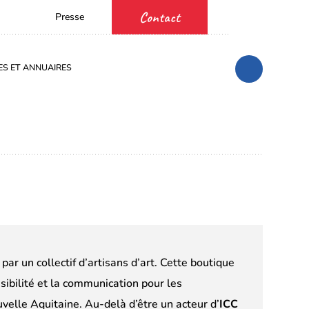
Contact
Presse
Facebook
YouTube
Instagram
LinkedIn
(s’ouvre
(s’ouvre
(s’ouvre
(s’ouvre
dans
dans
dans
dans
S ET ANNUAIRES
Aller
un
un
un
un
à
nouvel
nouvel
nouvel
nouvel
la
onglet)
onglet)
onglet)
onglet)
recherche
par un collectif d’artisans d’art. Cette boutique
sibilité et la communication pour les
uvelle Aquitaine. Au-delà d’être un acteur d’
ICC