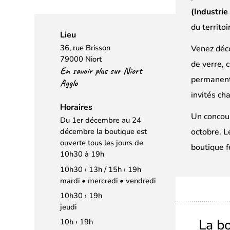
(Industrie
du territoi
Lieu
36, rue Brisson
Venez déco
79000 Niort
de verre, c
En savoir plus sur Niort
permanents
Agglo
invités ch
Horaires
Un concour
Du 1er décembre au 24
octobre. L
décembre la boutique est
ouverte tous les jours de
boutique f
10h30 à 19h
10h30 › 13h / 15h › 19h
mardi • mercredi • vendredi
10h30 › 19h
jeudi
La b
10h › 19h