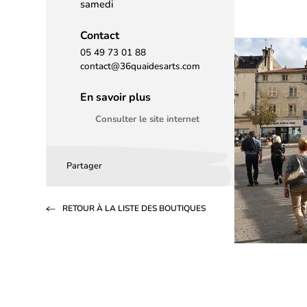
samedi
Contact
05 49 73 01 88
contact@36quaidesarts.com
En savoir plus
Consulter le site internet
Partager
Partager
Partager
Partager
sur
sur
par
RETOUR À LA LISTE DES BOUTIQUES
Facebook
LinkedIn
email
(s’ouvre
(s’ouvre
dans
dans
un
un
nouvel
nouvel