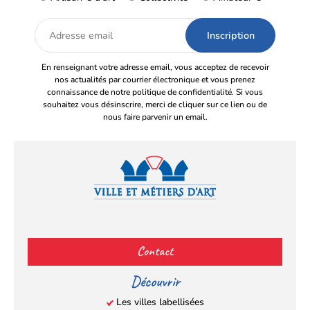
Adresse
email
En renseignant votre adresse email, vous acceptez de recevoir
nos actualités par courrier électronique et vous prenez
connaissance de notre politique de confidentialité. Si vous
souhaitez vous désinscrire, merci de cliquer sur ce lien ou de
nous faire parvenir un email.
Facebook
YouTube
Instagram
LinkedIn
(s’ouvre
(s’ouvre
(s’ouvre
(s’ouvre
Contact
dans
dans
dans
dans
un
un
un
un
Découvrir
nouvel
nouvel
nouvel
nouvel
Les villes labellisées
onglet)
onglet)
onglet)
onglet)