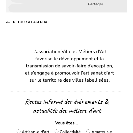
Partager
Partager
Partager
Partag
sur
sur
par
RETOUR À L’AGENDA
Facebook
LinkedIn
email
(s’ouvre
(s’ouvre
dans
dans
L’association Ville et Métiers d’Art
un
un
favorise le développement et la
nouvel
nouvel
transmission de savoir-faire d’exception,
onglet)
onglet)
et s’engage à promouvoir l’artisanat d’art
sur le territoire des villes labellisées.
Restez informé des événements &
actualités des métiers d’art
Vous êtes...
Artisan-e d'art
Collectivité
Amateur-e