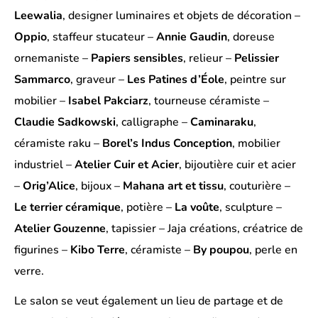
Leewalia
, designer luminaires et objets de décoration –
Oppio
, staffeur stucateur –
Annie Gaudin
, doreuse
ornemaniste –
Papiers sensibles
, relieur –
Pelissier
Sammarco
, graveur –
Les Patines d’Éole
, peintre sur
mobilier –
Isabel Pakciarz
, tourneuse céramiste –
Claudie Sadkowski
, calligraphe –
Caminaraku
,
céramiste raku –
Borel’s Indus Conception
, mobilier
industriel –
Atelier Cuir et Acier
, bijoutière cuir et acier
–
Orig’Alice
, bijoux –
Mahana art et tissu
, couturière –
Le terrier céramique
, potière –
La voûte
, sculpture –
Atelier Gouzenne
, tapissier – Jaja créations, créatrice de
figurines –
Kibo Terre
, céramiste –
By poupou
, perle en
verre.
Le salon se veut également un lieu de partage et de