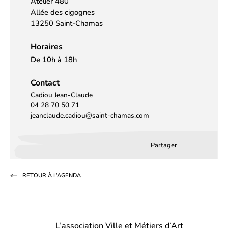
Atelier 480
Allée des cigognes
13250 Saint-Chamas
Horaires
De 10h à 18h
Contact
Cadiou Jean-Claude
04 28 70 50 71
jeanclaude.cadiou@saint-chamas.com
Partager
Partager
Partager
Partag
sur
sur
par
RETOUR À L’AGENDA
Facebook
LinkedIn
email
(s’ouvre
(s’ouvre
dans
dans
L’association Ville et Métiers d’Art
un
un