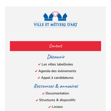
Facebook
YouTube
Instagram
LinkedIn
(s’ouvre
(s’ouvre
(s’ouvre
(s’ouvre
Contact
dans
dans
dans
dans
un
un
un
un
Découvrir
nouvel
nouvel
nouvel
nouvel
Les villes labellisées
onglet)
onglet)
onglet)
onglet)
Agenda des évènements
Appel à candidatures
Ressources & annuaires
Documentation
Structures & dispositifs
Locaux