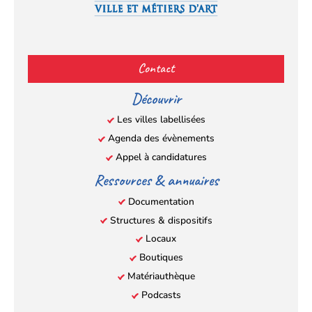
Facebook
YouTube
Instagram
LinkedIn
(s’ouvre
(s’ouvre
(s’ouvre
(s’ouvre
Contact
dans
dans
dans
dans
un
un
un
un
Découvrir
nouvel
nouvel
nouvel
nouvel
Les villes labellisées
onglet)
onglet)
onglet)
onglet)
Agenda des évènements
Appel à candidatures
Ressources & annuaires
Documentation
Structures & dispositifs
Locaux
Boutiques
Matériauthèque
Podcasts