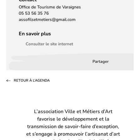
Office de Tourisme de Varaignes
05 53 56 35 76
assofilsetmetiers@gmail.com
En savoir plus
Consulter le site internet
Partager
Partager
Partager
Partag
sur
sur
par
RETOUR À L’AGENDA
Facebook
LinkedIn
email
(s’ouvre
(s’ouvre
dans
dans
L’association Ville et Métiers d’Art
un
un
favorise le développement et la
nouvel
nouvel
transmission de savoir-faire d’exception,
onglet)
onglet)
et s’engage à promouvoir l’artisanat d’art