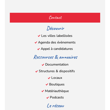
Facebook
YouTube
Instagram
LinkedIn
(s’ouvre
(s’ouvre
(s’ouvre
(s’ouvre
Contact
dans
dans
dans
dans
un
un
un
un
Découvrir
nouvel
nouvel
nouvel
nouvel
Les villes labellisées
onglet)
onglet)
onglet)
onglet)
Agenda des évènements
Appel à candidatures
Ressources & annuaires
Documentation
Structures & dispositifs
Locaux
Boutiques
Matériauthèque
Podcasts
Le réseau