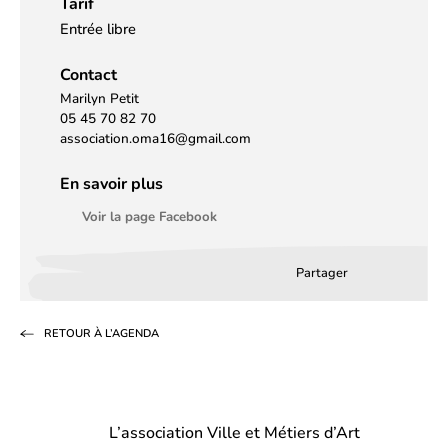
Tarif
Entrée libre
Contact
Marilyn Petit
05 45 70 82 70
association.oma16@gmail.com
En savoir plus
Voir la page Facebook
Partager
Partager
Partager
Partag
sur
sur
par
RETOUR À L’AGENDA
Facebook
LinkedIn
email
(s’ouvre
(s’ouvre
dans
dans
L’association Ville et Métiers d’Art
un
un