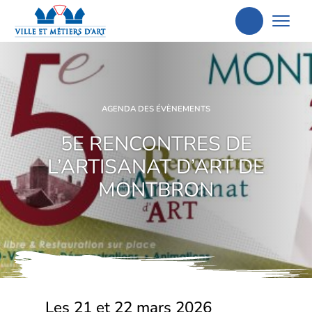
Aller
à
la
recherche
AGENDA DES ÉVÈNEMENTS
5E RENCONTRES DE
L’ARTISANAT D’ART DE
MONTBRON
Les 21 et 22 mars 2026