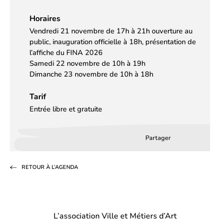
Horaires
Vendredi 21 novembre de 17h à 21h ouverture au
public, inauguration officielle à 18h, présentation de
l’affiche du FINA 2026
Samedi 22 novembre de 10h à 19h
Dimanche 23 novembre de 10h à 18h
Tarif
Entrée libre et gratuite
Partager
Partager
Partager
Partag
sur
sur
par
RETOUR À L’AGENDA
Facebook
LinkedIn
email
(s’ouvre
(s’ouvre
dans
dans
L’association Ville et Métiers d’Art
un
un