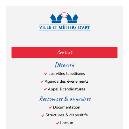
Facebook
YouTube
Instagram
LinkedIn
(s’ouvre
(s’ouvre
(s’ouvre
(s’ouvre
Contact
dans
dans
dans
dans
un
un
un
un
Découvrir
nouvel
nouvel
nouvel
nouvel
Les villes labellisées
onglet)
onglet)
onglet)
onglet)
Agenda des évènements
Appel à candidatures
Ressources & annuaires
Documentation
Structures & dispositifs
Locaux