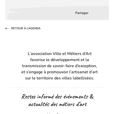
Partager
Partager
Partager
Partag
sur
sur
par
RETOUR À L’AGENDA
Facebook
LinkedIn
email
(s’ouvre
(s’ouvre
dans
dans
L’association Ville et Métiers d’Art
un
un
favorise le développement et la
nouvel
nouvel
transmission de savoir-faire d’exception,
onglet)
onglet)
et s’engage à promouvoir l’artisanat d’art
sur le territoire des villes labellisées.
Restez informé des événements &
actualités des métiers d’art