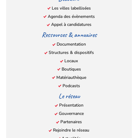
nouvel
nouvel
nouvel
nouvel
Les villes labellisées
onglet)
onglet)
onglet)
onglet)
Agenda des évènements
Appel à candidatures
Ressources & annuaires
Documentation
Structures & dispositifs
Locaux
Boutiques
Matériauthèque
Podcasts
Le réseau
Présentation
Gouvernance
Partenaires
Rejoindre le réseau