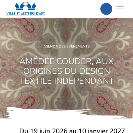
Aller
à
la
recherche
AGENDA DES ÉVÈNEMENTS
AMÉDÉE COUDER, AUX
ORIGINES DU DESIGN
TEXTILE INDÉPENDANT
Du 19 juin 2026 au 10 janvier 2027