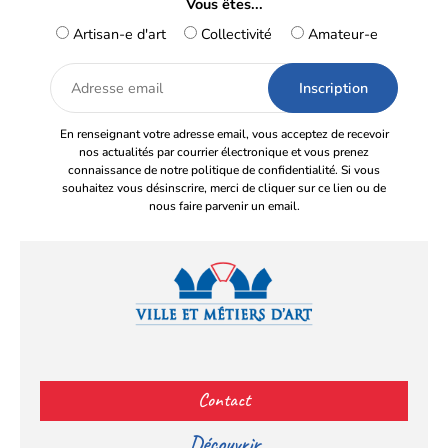
Vous êtes...
Artisan-e d'art
Collectivité
Amateur-e
Adresse
email
En renseignant votre adresse email, vous acceptez de recevoir
nos actualités par courrier électronique et vous prenez
connaissance de notre politique de confidentialité. Si vous
souhaitez vous désinscrire, merci de cliquer sur ce lien ou de
nous faire parvenir un email.
Facebook
YouTube
Instagram
LinkedIn
(s’ouvre
(s’ouvre
(s’ouvre
(s’ouvre
Contact
dans
dans
dans
dans
un
un
un
un
Découvrir