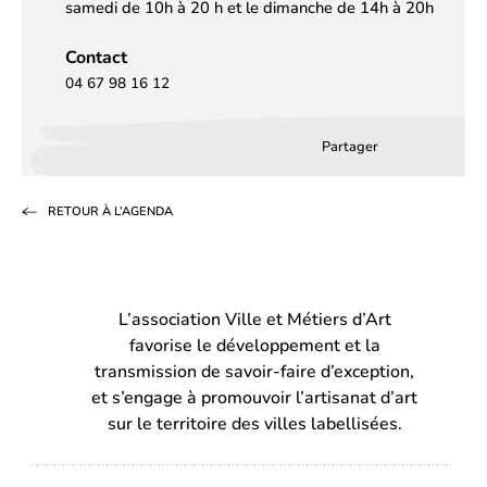
samedi de 10h à 20 h et le dimanche de 14h à 20h
Contact
04 67 98 16 12
Partager
Partager
Partager
Partag
sur
sur
par
RETOUR À L’AGENDA
Facebook
LinkedIn
email
(s’ouvre
(s’ouvre
dans
dans
L’association Ville et Métiers d’Art
un
un
favorise le développement et la
nouvel
nouvel
transmission de savoir-faire d’exception,
onglet)
onglet)
et s’engage à promouvoir l’artisanat d’art
sur le territoire des villes labellisées.