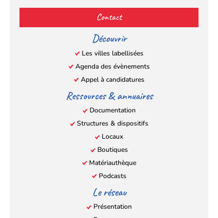
(s’ouvre
(s’ouvre
(s’ouvre
(s’ouvre
Contact
dans
dans
dans
dans
un
un
un
un
Découvrir
nouvel
nouvel
nouvel
nouvel
Les villes labellisées
onglet)
onglet)
onglet)
onglet)
Agenda des évènements
Appel à candidatures
Ressources & annuaires
Documentation
Structures & dispositifs
Locaux
Boutiques
Matériauthèque
Podcasts
Le réseau
Présentation