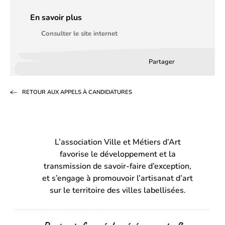
En savoir plus
Consulter le site internet
Partager
Partager
Partager
Partag
sur
sur
par
RETOUR AUX APPELS À CANDIDATURES
Facebook
LinkedIn
email
(s’ouvre
(s’ouvre
dans
dans
L’association Ville et Métiers d’Art
un
un
favorise le développement et la
nouvel
nouvel
transmission de savoir-faire d’exception,
onglet)
onglet)
et s’engage à promouvoir l’artisanat d’art
sur le territoire des villes labellisées.