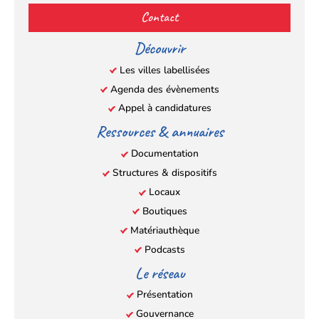
(s’ouvre
(s’ouvre
(s’ouvre
(s’ouvre
Contact
dans
dans
dans
dans
un
un
un
un
Découvrir
nouvel
nouvel
nouvel
nouvel
Les villes labellisées
onglet)
onglet)
onglet)
onglet)
Agenda des évènements
Appel à candidatures
Ressources & annuaires
Documentation
Structures & dispositifs
Locaux
Boutiques
Matériauthèque
Podcasts
Le réseau
Présentation
Gouvernance