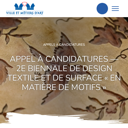
Aller
à
la
recherche
APPELS À CANDIDATURES
APPEL À CANDIDATURES —
2E BIENNALE DE DESIGN
TEXTILE ET DE SURFACE « EN
MATIÈRE DE MOTIFS »