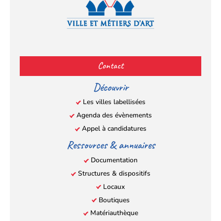
Facebook
YouTube
Instagram
LinkedIn
(s’ouvre
(s’ouvre
(s’ouvre
(s’ouvre
Contact
dans
dans
dans
dans
un
un
un
un
Découvrir
nouvel
nouvel
nouvel
nouvel
Les villes labellisées
onglet)
onglet)
onglet)
onglet)
Agenda des évènements
Appel à candidatures
Ressources & annuaires
Documentation
Structures & dispositifs
Locaux
Boutiques
Matériauthèque