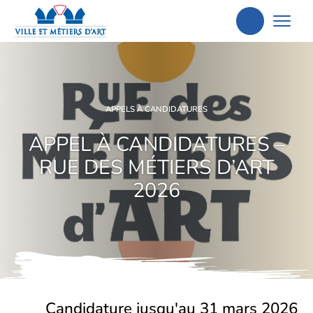
Aller
à
la
recherche
APPELS À CANDIDATURES
APPEL À CANDIDATURES –
RUE DES MÉTIERS D’ART
2026
Candidature jusqu'au 31 mars 2026