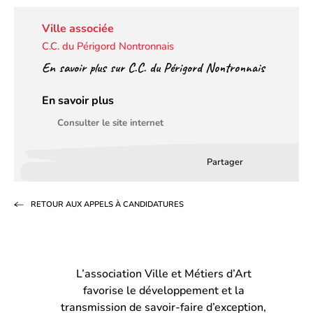
Ville associée
C.C. du Périgord Nontronnais
En savoir plus sur C.C. du Périgord Nontronnais
En savoir plus
Consulter le site internet
Partager
Partager
Partager
Partag
sur
sur
par
RETOUR AUX APPELS À CANDIDATURES
Facebook
LinkedIn
email
(s’ouvre
(s’ouvre
dans
dans
L’association Ville et Métiers d’Art
un
un
favorise le développement et la
nouvel
nouvel
transmission de savoir-faire d’exception,