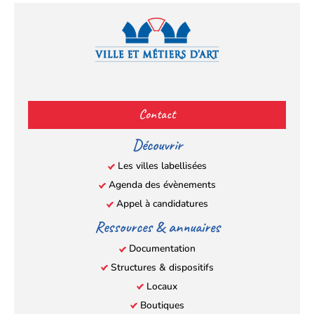
Facebook
YouTube
Instagram
LinkedIn
(s’ouvre
(s’ouvre
(s’ouvre
(s’ouvre
Contact
dans
dans
dans
dans
un
un
un
un
Découvrir
nouvel
nouvel
nouvel
nouvel
Les villes labellisées
onglet)
onglet)
onglet)
onglet)
Agenda des évènements
Appel à candidatures
Ressources & annuaires
Documentation
Structures & dispositifs
Locaux
Boutiques