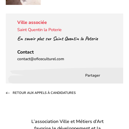
Ville associée
Saint Quentin la Poterie
En savoir plus sur Saint Quentin la Poterie
Contact
contact@oficeculturel.com
Partager
Partager
Partager
Partag
sur
sur
par
RETOUR AUX APPELS À CANDIDATURES
Facebook
LinkedIn
email
(s’ouvre
(s’ouvre
dans
dans
L’association Ville et Métiers d’Art
un
un
favorise le développement et la