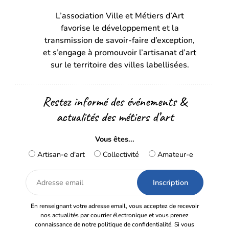
dans
dans
L’association Ville et Métiers d’Art
un
un
favorise le développement et la
nouvel
nouvel
transmission de savoir-faire d’exception,
onglet)
onglet)
et s’engage à promouvoir l’artisanat d’art
sur le territoire des villes labellisées.
Restez informé des événements &
actualités des métiers d’art
Vous êtes...
Artisan-e d'art
Collectivité
Amateur-e
Adresse
email
En renseignant votre adresse email, vous acceptez de recevoir
nos actualités par courrier électronique et vous prenez
connaissance de notre politique de confidentialité. Si vous