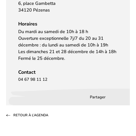
6, place Gambetta
34120 Pézenas
Horaires
Du mardi au samedi de 10h à 18 h
Ouverture exceptionnelle 7j/7 du 20 au 31
décembre : du lundi au samedi de 10h à 19h
Les dimanches 21 et 28 décembre de 14h à 18h
Fermé le 25 décembre.
Contact
04 67 98 11 12
Partager
Partager
Partager
Partag
sur
sur
par
RETOUR À L’AGENDA
Facebook
LinkedIn
email
(s’ouvre
(s’ouvre