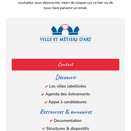
souhaitez vous désinscrire, merci de cliquer sur ce lien ou de
nous faire parvenir un email.
Facebook
YouTube
Instagram
LinkedIn
(s’ouvre
(s’ouvre
(s’ouvre
(s’ouvre
Contact
dans
dans
dans
dans
un
un
un
un
Découvrir
nouvel
nouvel
nouvel
nouvel
Les villes labellisées
onglet)
onglet)
onglet)
onglet)
Agenda des évènements
Appel à candidatures
Ressources & annuaires
Documentation
Structures & dispositifs