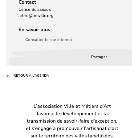
Contact
Cerise Boisseaux
arbre@breville.org
En savoir plus
Consulter le site internet
Partager
Partager
Partager
Partag
sur
sur
par
RETOUR À L’AGENDA
Facebook
LinkedIn
email
(s’ouvre
(s’ouvre
dans
dans
L’association Ville et Métiers d’Art
un
un
favorise le développement et la
nouvel
nouvel
transmission de savoir-faire d’exception,
onglet)
onglet)
et s’engage à promouvoir l’artisanat d’art
sur le territoire des villes labellisées.