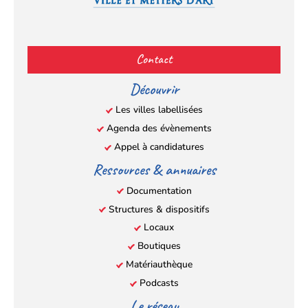
Facebook
YouTube
Instagram
LinkedIn
(s’ouvre
(s’ouvre
(s’ouvre
(s’ouvre
Contact
dans
dans
dans
dans
un
un
un
un
Découvrir
nouvel
nouvel
nouvel
nouvel
Les villes labellisées
onglet)
onglet)
onglet)
onglet)
Agenda des évènements
Appel à candidatures
Ressources & annuaires
Documentation
Structures & dispositifs
Locaux
Boutiques
Matériauthèque
Podcasts
Le réseau