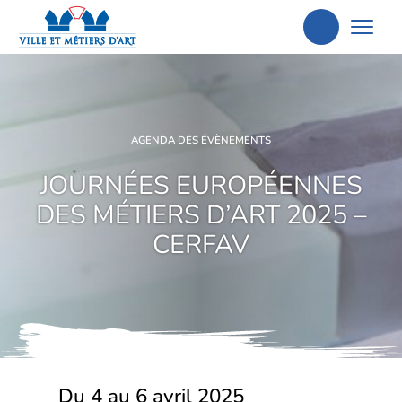
Aller
à
la
recherche
AGENDA DES ÉVÈNEMENTS
JOURNÉES EUROPÉENNES
DES MÉTIERS D’ART 2025 –
CERFAV
Du 4 au 6 avril 2025