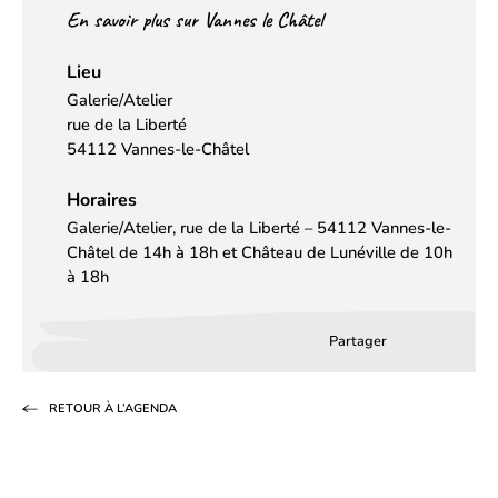
En savoir plus sur Vannes le Châtel
Lieu
Galerie/Atelier
rue de la Liberté
54112 Vannes-le-Châtel
Horaires
Galerie/Atelier, rue de la Liberté – 54112 Vannes-le-
Châtel de 14h à 18h et Château de Lunéville de 10h
à 18h
Partager
Partager
Partager
Partag
sur
sur
par
RETOUR À L’AGENDA
Facebook
LinkedIn
email
(s’ouvre
(s’ouvre
dans
dans