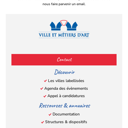
nous faire parvenir un email.
Facebook
YouTube
Instagram
LinkedIn
(s’ouvre
(s’ouvre
(s’ouvre
(s’ouvre
Contact
dans
dans
dans
dans
un
un
un
un
Découvrir
nouvel
nouvel
nouvel
nouvel
Les villes labellisées
onglet)
onglet)
onglet)
onglet)
Agenda des évènements
Appel à candidatures
Ressources & annuaires
Documentation
Structures & dispositifs