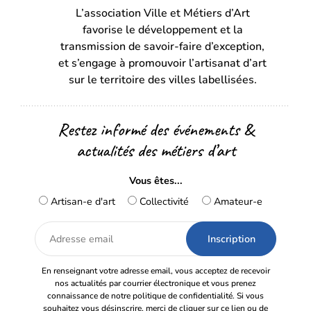
L’association Ville et Métiers d’Art
un
un
favorise le développement et la
nouvel
nouvel
transmission de savoir-faire d’exception,
onglet)
onglet)
et s’engage à promouvoir l’artisanat d’art
sur le territoire des villes labellisées.
Restez informé des événements &
actualités des métiers d’art
Vous êtes...
Artisan-e d'art
Collectivité
Amateur-e
Adresse
email
En renseignant votre adresse email, vous acceptez de recevoir
nos actualités par courrier électronique et vous prenez
connaissance de notre politique de confidentialité. Si vous
souhaitez vous désinscrire, merci de cliquer sur ce lien ou de