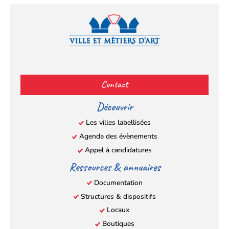
Facebook
YouTube
Instagram
LinkedIn
(s’ouvre
(s’ouvre
(s’ouvre
(s’ouvre
Contact
dans
dans
dans
dans
un
un
un
un
Découvrir
nouvel
nouvel
nouvel
nouvel
Les villes labellisées
onglet)
onglet)
onglet)
onglet)
Agenda des évènements
Appel à candidatures
Ressources & annuaires
Documentation
Structures & dispositifs
Locaux
Boutiques