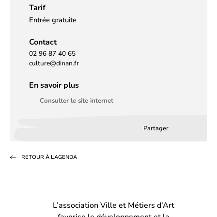
Tarif
Entrée gratuite
Contact
02 96 87 40 65
culture@dinan.fr
En savoir plus
Consulter le site internet
Partager
Partager
Partager
Partag
sur
sur
par
RETOUR À L’AGENDA
Facebook
LinkedIn
email
(s’ouvre
(s’ouvre
dans
dans
L’association Ville et Métiers d’Art
un
un