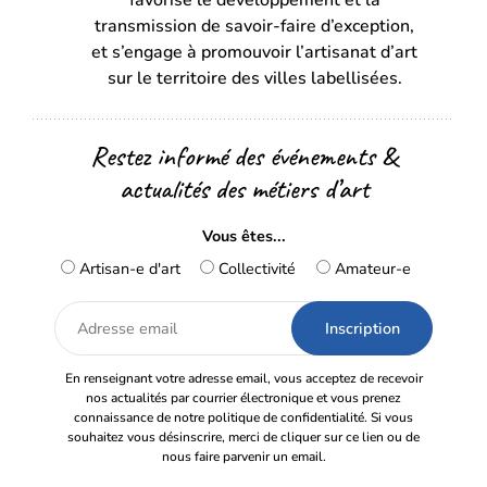
favorise le développement et la
nouvel
nouvel
transmission de savoir-faire d’exception,
onglet)
onglet)
et s’engage à promouvoir l’artisanat d’art
sur le territoire des villes labellisées.
Restez informé des événements &
actualités des métiers d’art
Vous êtes...
Artisan-e d'art
Collectivité
Amateur-e
Adresse
email
En renseignant votre adresse email, vous acceptez de recevoir
nos actualités par courrier électronique et vous prenez
connaissance de notre politique de confidentialité. Si vous
souhaitez vous désinscrire, merci de cliquer sur ce lien ou de
nous faire parvenir un email.