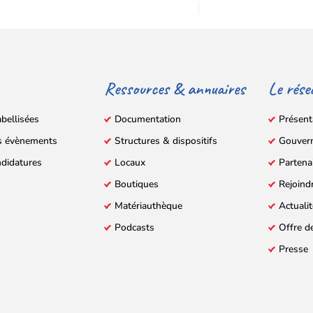
Ressources & annuaires
Le rése
abellisées
Documentation
Présent
s évènements
Structures & dispositifs
Gouver
ndidatures
Locaux
Partena
Boutiques
Rejoind
Matériauthèque
Actuali
Podcasts
Offre d
Presse