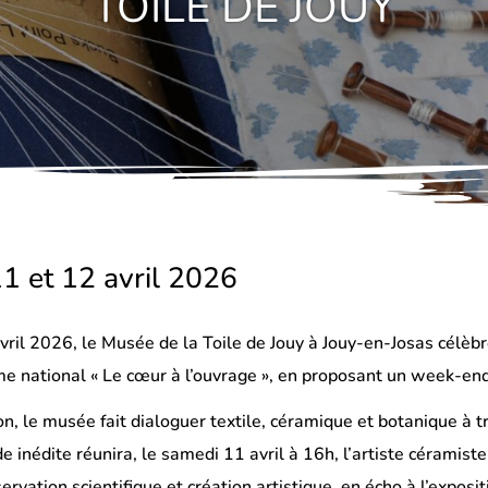
TOILE DE JOUY
1 et 12 avril 2026
vril 2026, le Musée de la Toile de Jouy à Jouy-en-Josas célèb
e national « Le cœur à l’ouvrage », en proposant un week-end 
on, le musée fait dialoguer textile, céramique et botanique à 
e inédite réunira, le samedi 11 avril à 16h, l’artiste céramist
ervation scientifique et création artistique, en écho à l’exposit