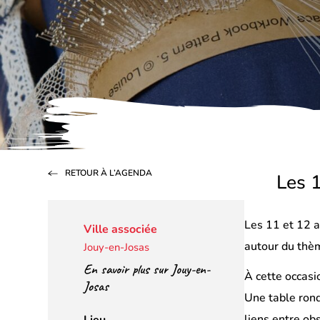
RETOUR À L’AGENDA
Les 1
Les 11 et 12 a
Ville associée
autour du thèm
Jouy-en-Josas
En savoir plus sur Jouy-en-
À cette occasi
Josas
Une table rond
liens entre obs
Lieu