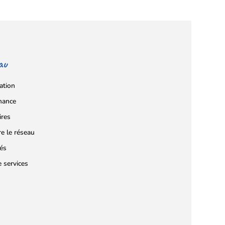
au
ation
nance
ires
re le réseau
tés
e services