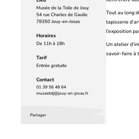
Musée de la Toile de Jouy
Tout au long d
54 rue Charles de Gaulle
78350 Jouy-en-Josas
tapisserie d’a
l’exposition pa
Horaires
De 11h à 18h
Un atelier d’i
savoir-faire à 
Tarif
Entrée gratuite
Contact
01 39 56 48 64
museetdj@jouy-en-josas.fr
Partager
Partager
Partager
Partager
sur
sur
par
Facebook
LinkedIn
email