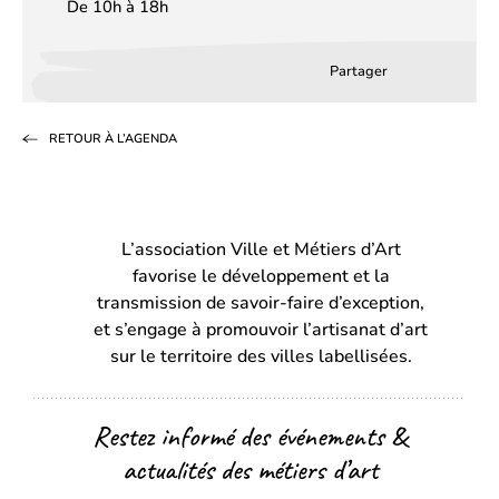
De 10h à 18h
Partager
Partager
Partager
Partag
sur
sur
par
RETOUR À L’AGENDA
Facebook
LinkedIn
email
(s’ouvre
(s’ouvre
dans
dans
L’association Ville et Métiers d’Art
un
un
favorise le développement et la
nouvel
nouvel
transmission de savoir-faire d’exception,
onglet)
onglet)
et s’engage à promouvoir l’artisanat d’art
sur le territoire des villes labellisées.
Restez informé des événements &
actualités des métiers d’art