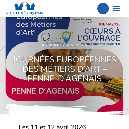
Aller
à
la
recherche
AGENDA DES ÉVÈNEMENTS
JOURNÉES EUROPÉENNES
DES MÉTIERS D’ART –
PENNE-D’AGENAIS
Les 11 et 12 avril 2026