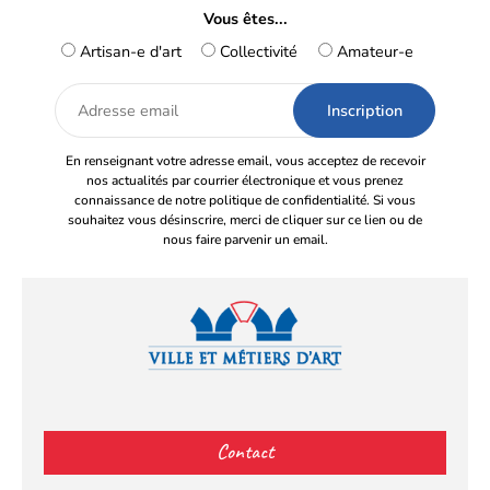
Vous êtes...
Artisan-e d'art
Collectivité
Amateur-e
Adresse
email
En renseignant votre adresse email, vous acceptez de recevoir
nos actualités par courrier électronique et vous prenez
connaissance de notre politique de confidentialité. Si vous
souhaitez vous désinscrire, merci de cliquer sur ce lien ou de
nous faire parvenir un email.
Facebook
YouTube
Instagram
LinkedIn
(s’ouvre
(s’ouvre
(s’ouvre
(s’ouvre
Contact
dans
dans
dans
dans
un
un
un
un