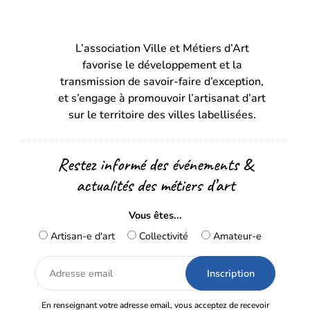
(s’ouvre
(s’ouvre
dans
dans
L’association Ville et Métiers d’Art
un
un
favorise le développement et la
nouvel
nouvel
transmission de savoir-faire d’exception,
onglet)
onglet)
et s’engage à promouvoir l’artisanat d’art
sur le territoire des villes labellisées.
Restez informé des événements &
actualités des métiers d’art
Vous êtes...
Artisan-e d'art
Collectivité
Amateur-e
Adresse
email
En renseignant votre adresse email, vous acceptez de recevoir