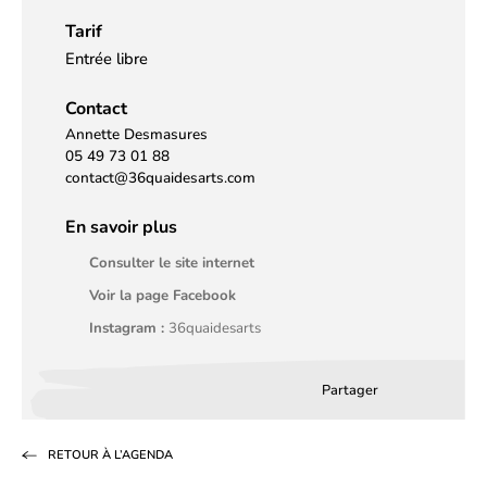
Tarif
Entrée libre
Contact
Annette Desmasures
05 49 73 01 88
contact@36quaidesarts.com
En savoir plus
Consulter le site internet
Voir la page Facebook
Instagram :
36quaidesarts
Partager
Partager
Partager
Partag
sur
sur
par
RETOUR À L’AGENDA
Facebook
LinkedIn
email