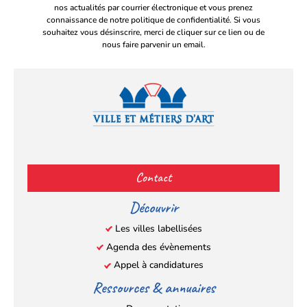
nos actualités par courrier électronique et vous prenez
connaissance de notre politique de confidentialité. Si vous
souhaitez vous désinscrire, merci de cliquer sur ce lien ou de
nous faire parvenir un email.
Facebook
YouTube
Instagram
LinkedIn
(s’ouvre
(s’ouvre
(s’ouvre
(s’ouvre
Contact
dans
dans
dans
dans
un
un
un
un
Découvrir
nouvel
nouvel
nouvel
nouvel
Les villes labellisées
onglet)
onglet)
onglet)
onglet)
Agenda des évènements
Appel à candidatures
Ressources & annuaires