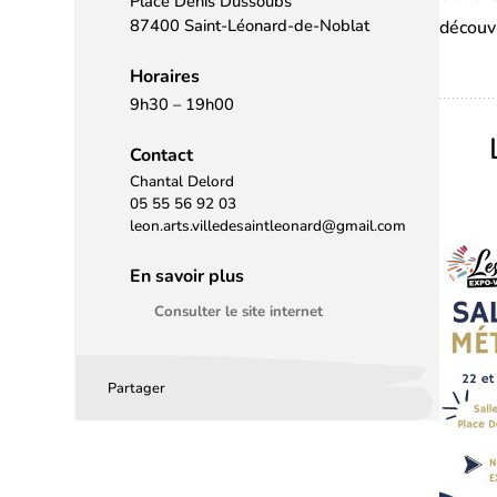
Place Denis Dussoubs
87400 Saint-Léonard-de-Noblat
découvr
Horaires
9h30 – 19h00
Contact
Chantal Delord
05 55 56 92 03
leon.arts.villedesaintleonard@gmail.com
En savoir plus
Consulter le site internet
Partager
Partager
Partager
Partager
sur
sur
par
Facebook
LinkedIn
email