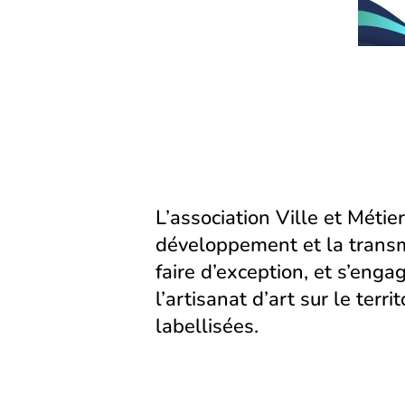
(s’ouvre
(s’ouvre
dans
dans
un
un
nouvel
nouvel
onglet)
onglet)
L’association Ville et Métier
développement et la transm
faire d’exception, et s’eng
l’artisanat d’art sur le territ
labellisées.