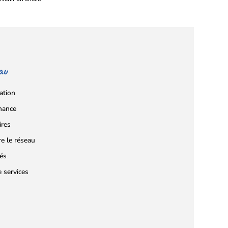
au
ation
nance
ires
re le réseau
tés
e services