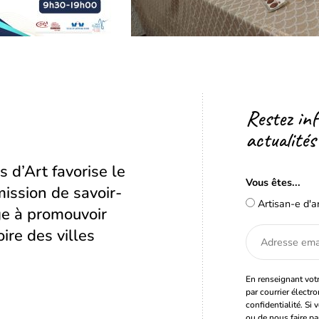
Restez in
actualités
s d’Art favorise le
Vous êtes...
ission de savoir-
Artisan-e d'a
age à promouvoir
oire des villes
Adresse
email
En renseignant votr
par courrier électr
confidentialité. Si 
ou de nous faire pa