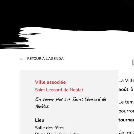
RETOUR À L’AGENDA
La Vil
Ville associée
août
, 
Saint Léonard de Noblat
En savoir plus sur Saint Léonard de
Le tem
Noblat
pourron
tournag
Lieu
Salle des fêtes
Ce ren