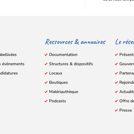
Ressources & annuaires
Le rése
abellisées
Documentation
Présent
s évènements
Structures & dispositifs
Gouver
ndidatures
Locaux
Partena
Boutiques
Rejoind
Matériauthèque
Actuali
Podcasts
Offre d
Presse