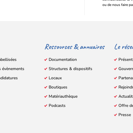
ou de nous faire pa
Ressources & annuaires
Le rése
abellisées
Documentation
Présent
s évènements
Structures & dispositifs
Gouver
ndidatures
Locaux
Partena
Boutiques
Rejoind
Matériauthèque
Actuali
Podcasts
Offre d
Presse