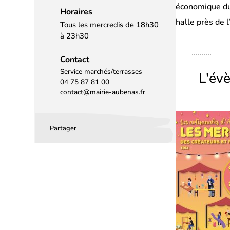
économique du 
Horaires
halle près de l
Tous les mercredis de 18h30
à 23h30
Contact
Service marchés/terrasses
L'év
04 75 87 81 00
contact@mairie-aubenas.fr
Partager
Partager
Partager
Partager
sur
sur
par
Facebook
LinkedIn
email
(s’ouvre
(s’ouvre
dans
dans
un
un
nouvel
nouvel