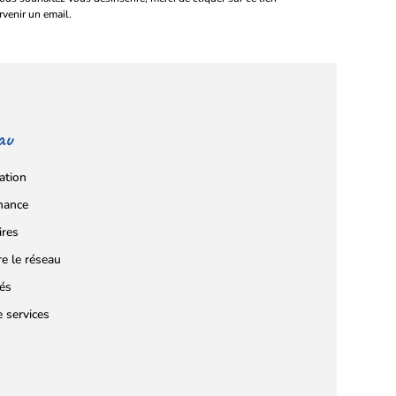
rvenir un email.
au
ation
nance
ires
re le réseau
tés
e services