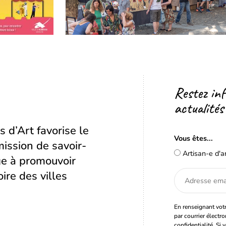
Restez in
actualités
s d’Art favorise le
Vous êtes...
ission de savoir-
Artisan-e d'a
age à promouvoir
oire des villes
Adresse
email
En renseignant votr
par courrier électr
confidentialité. Si 