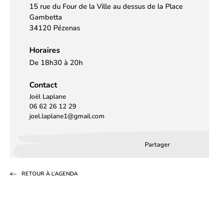
15 rue du Four de la Ville au dessus de la Place
Gambetta
34120 Pézenas
Horaires
De 18h30 à 20h
Contact
Joël Laplane
06 62 26 12 29
joel.laplane1@gmail.com
Partager
Partager
Partager
Partag
sur
sur
par
RETOUR À L’AGENDA
Facebook
LinkedIn
email
(s’ouvre
(s’ouvre
dans
dans