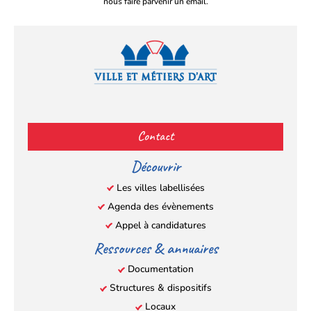
nous faire parvenir un email.
Facebook
YouTube
Instagram
LinkedIn
(s’ouvre
(s’ouvre
(s’ouvre
(s’ouvre
Contact
dans
dans
dans
dans
un
un
un
un
Découvrir
nouvel
nouvel
nouvel
nouvel
Les villes labellisées
onglet)
onglet)
onglet)
onglet)
Agenda des évènements
Appel à candidatures
Ressources & annuaires
Documentation
Structures & dispositifs
Locaux