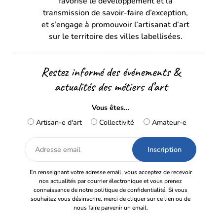
favorise le développement et la
nouvel
nouvel
transmission de savoir-faire d’exception,
onglet)
onglet)
et s’engage à promouvoir l’artisanat d’art
sur le territoire des villes labellisées.
Restez informé des événements &
actualités des métiers d’art
Vous êtes...
Artisan-e d'art
Collectivité
Amateur-e
Adresse
email
En renseignant votre adresse email, vous acceptez de recevoir
nos actualités par courrier électronique et vous prenez
connaissance de notre politique de confidentialité. Si vous
souhaitez vous désinscrire, merci de cliquer sur ce lien ou de
nous faire parvenir un email.