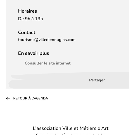
Horaires
De 9h à 13h
Contact
tourisme@villedemougins.com
En savoir plus
Consulter le site internet
Partager
Partager
Partager
Partag
sur
sur
par
RETOUR À L’AGENDA
Facebook
LinkedIn
email
(s’ouvre
(s’ouvre
dans
dans
L’association Ville et Métiers d’Art
un
un