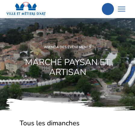
Aller
à
la
recherche
AGENDA DES ÉVÈNEMENTS
MARCHÉ PAYSAN ET
ARTISAN
Tous les dimanches