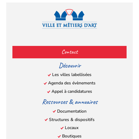
Facebook
YouTube
Instagram
LinkedIn
(s’ouvre
(s’ouvre
(s’ouvre
(s’ouvre
Contact
dans
dans
dans
dans
un
un
un
un
Découvrir
nouvel
nouvel
nouvel
nouvel
Les villes labellisées
onglet)
onglet)
onglet)
onglet)
Agenda des évènements
Appel à candidatures
Ressources & annuaires
Documentation
Structures & dispositifs
Locaux
Boutiques