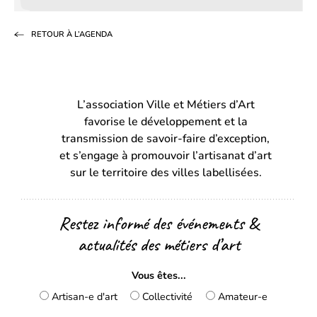
sur
sur
par
RETOUR À L’AGENDA
Facebook
LinkedIn
email
(s’ouvre
(s’ouvre
dans
dans
L’association Ville et Métiers d’Art
un
un
favorise le développement et la
nouvel
nouvel
transmission de savoir-faire d’exception,
onglet)
onglet)
et s’engage à promouvoir l’artisanat d’art
sur le territoire des villes labellisées.
Restez informé des événements &
actualités des métiers d’art
Vous êtes...
Artisan-e d'art
Collectivité
Amateur-e