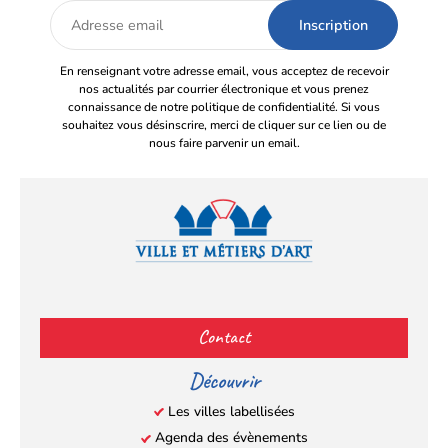
Adresse
email
En renseignant votre adresse email, vous acceptez de recevoir
nos actualités par courrier électronique et vous prenez
connaissance de notre politique de confidentialité. Si vous
souhaitez vous désinscrire, merci de cliquer sur ce lien ou de
nous faire parvenir un email.
Facebook
YouTube
Instagram
LinkedIn
(s’ouvre
(s’ouvre
(s’ouvre
(s’ouvre
Contact
dans
dans
dans
dans
un
un
un
un
Découvrir
nouvel
nouvel
nouvel
nouvel
Les villes labellisées
onglet)
onglet)
onglet)
onglet)
Agenda des évènements