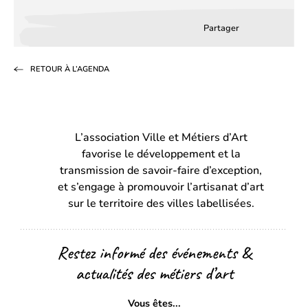
Partager
Partager
Partager
Partag
sur
sur
par
RETOUR À L’AGENDA
Facebook
LinkedIn
email
(s’ouvre
(s’ouvre
dans
dans
L’association Ville et Métiers d’Art
un
un
favorise le développement et la
nouvel
nouvel
transmission de savoir-faire d’exception,
onglet)
onglet)
et s’engage à promouvoir l’artisanat d’art
sur le territoire des villes labellisées.
Restez informé des événements &
actualités des métiers d’art
Vous êtes...