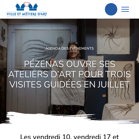
Aller
à
la
recherche
AGENDA DES ÉVÈNEMENTS
PÉZENAS OUVRE SES
ATELIERS D’ART POUR TROIS
VISITES GUIDÉES EN JUILLET
Les vendredi 10, vendredi 17 et