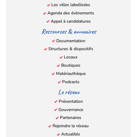
Les villes labellisées
onglet)
onglet)
onglet)
onglet)
Agenda des évènements
Appel à candidatures
Ressources & annuaires
Documentation
Structures & dispositifs
Locaux
Boutiques
Matériauthèque
Podcasts
Le réseau
Présentation
Gouvernance
Partenaires
Rejoindre le réseau
Actualités