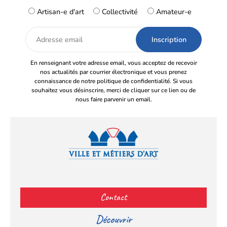
Artisan-e d'art
Collectivité
Amateur-e
Adresse
email
En renseignant votre adresse email, vous acceptez de recevoir
nos actualités par courrier électronique et vous prenez
connaissance de notre politique de confidentialité. Si vous
souhaitez vous désinscrire, merci de cliquer sur ce lien ou de
nous faire parvenir un email.
Facebook
YouTube
Instagram
LinkedIn
(s’ouvre
(s’ouvre
(s’ouvre
(s’ouvre
Contact
dans
dans
dans
dans
un
un
un
un
Découvrir
nouvel
nouvel
nouvel
nouvel