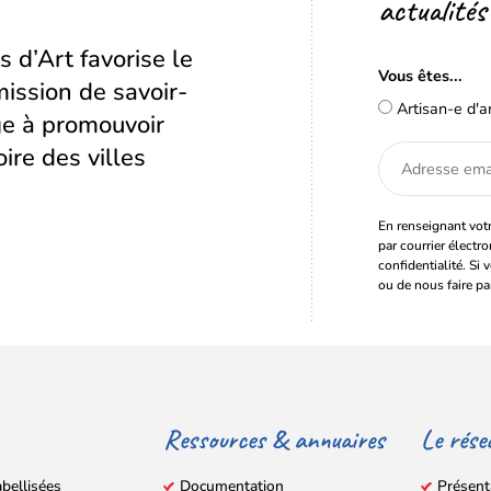
actualités
s d’Art favorise le
Vous êtes...
ission de savoir-
Artisan-e d'a
age à promouvoir
oire des villes
Adresse
email
En renseignant votr
par courrier électr
confidentialité. Si 
ou de nous faire pa
Ressources & annuaires
Le rése
abellisées
Documentation
Présent