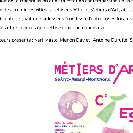
a fait de la transmission et de la création contemporaine un 
e des premières villes labellisées Ville et Métiers d’Art, ab
bijouterie-joaillerie, adossées à un tissu d’entreprises locales
llés et résidences que cette exposition donne à voir.
teurs présents : Karl Mazlo, Manon Daviet, Antoine Duruflé,