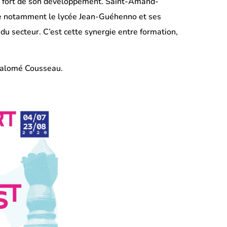
axe fort de son développement. Saint-Amand-
rite notamment le lycée Jean-Guéhenno et ses
 du secteur. C’est cette synergie entre formation,
 Salomé Cousseau.