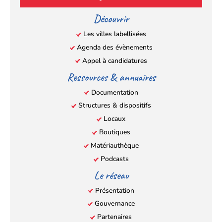
un
un
un
un
Découvrir
nouvel
nouvel
nouvel
nouvel
Les villes labellisées
onglet)
onglet)
onglet)
onglet)
Agenda des évènements
Appel à candidatures
Ressources & annuaires
Documentation
Structures & dispositifs
Locaux
Boutiques
Matériauthèque
Podcasts
Le réseau
Présentation
Gouvernance
Partenaires