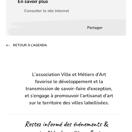
En savoir plus
Consulter le site internet
Partager
Partager
Partager
Partag
sur
sur
par
RETOUR À L’AGENDA
Facebook
LinkedIn
email
(s’ouvre
(s’ouvre
dans
dans
L’association Ville et Métiers d’Art
un
un
favorise le développement et la
nouvel
nouvel
transmission de savoir-faire d’exception,
onglet)
onglet)
et s’engage à promouvoir l’artisanat d’art
sur le territoire des villes labellisées.
Restez informé des événements &