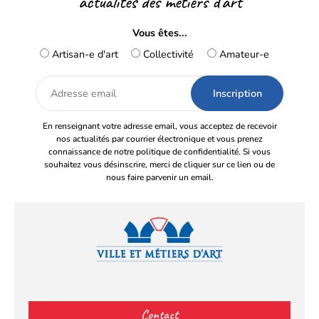
actualités des métiers d’art
Vous êtes...
Artisan-e d'art
Collectivité
Amateur-e
Adresse
email
En renseignant votre adresse email, vous acceptez de recevoir
nos actualités par courrier électronique et vous prenez
connaissance de notre politique de confidentialité. Si vous
souhaitez vous désinscrire, merci de cliquer sur ce lien ou de
nous faire parvenir un email.
Facebook
YouTube
Instagram
LinkedIn
(s’ouvre
(s’ouvre
(s’ouvre
(s’ouvre
Contact
dans
dans
dans
dans