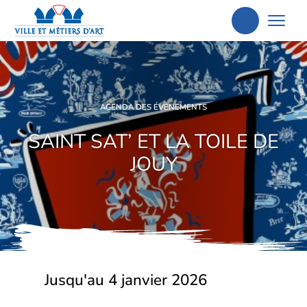
Aller
à
la
recherche
AGENDA DES ÉVÈNEMENTS
SAINT SAT’ ET LA TOILE DE
JOUY
Jusqu'au 4 janvier 2026