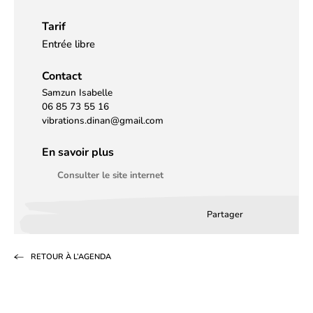
Tarif
Entrée libre
Contact
Samzun Isabelle
06 85 73 55 16
vibrations.dinan@gmail.com
En savoir plus
Consulter le site internet
Partager
Partager
Partager
Partag
sur
sur
par
RETOUR À L’AGENDA
Facebook
LinkedIn
email
(s’ouvre
(s’ouvre
dans
dans