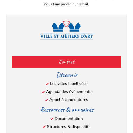
nous faire parvenir un email.
Facebook
YouTube
Instagram
LinkedIn
(s’ouvre
(s’ouvre
(s’ouvre
(s’ouvre
Contact
dans
dans
dans
dans
un
un
un
un
Découvrir
nouvel
nouvel
nouvel
nouvel
Les villes labellisées
onglet)
onglet)
onglet)
onglet)
Agenda des évènements
Appel à candidatures
Ressources & annuaires
Documentation
Structures & dispositifs