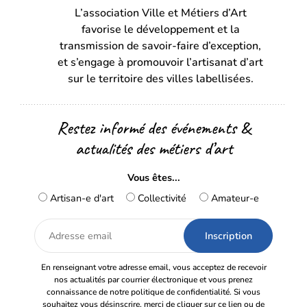
L’association Ville et Métiers d’Art
un
un
favorise le développement et la
nouvel
nouvel
transmission de savoir-faire d’exception,
onglet)
onglet)
et s’engage à promouvoir l’artisanat d’art
sur le territoire des villes labellisées.
Restez informé des événements &
actualités des métiers d’art
Vous êtes...
Artisan-e d'art
Collectivité
Amateur-e
Adresse
email
En renseignant votre adresse email, vous acceptez de recevoir
nos actualités par courrier électronique et vous prenez
connaissance de notre politique de confidentialité. Si vous
souhaitez vous désinscrire, merci de cliquer sur ce lien ou de