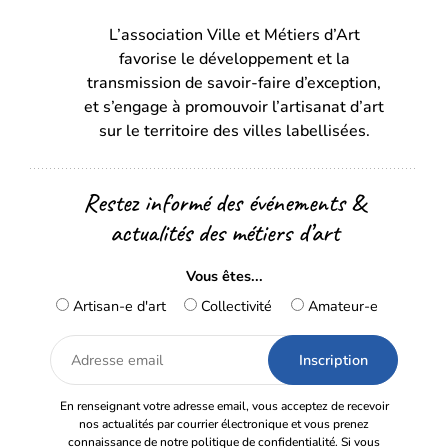
dans
dans
L’association Ville et Métiers d’Art
un
un
favorise le développement et la
nouvel
nouvel
transmission de savoir-faire d’exception,
onglet)
onglet)
et s’engage à promouvoir l’artisanat d’art
sur le territoire des villes labellisées.
Restez informé des événements &
actualités des métiers d’art
Vous êtes...
Artisan-e d'art
Collectivité
Amateur-e
Adresse
email
En renseignant votre adresse email, vous acceptez de recevoir
nos actualités par courrier électronique et vous prenez
connaissance de notre politique de confidentialité. Si vous