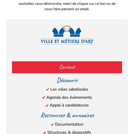
souhaitez vous désinscrire, merci de cliquer sur ce lien ou de
nous faire parvenir un email.
Facebook
YouTube
Instagram
LinkedIn
(s’ouvre
(s’ouvre
(s’ouvre
(s’ouvre
Contact
dans
dans
dans
dans
un
un
un
un
Découvrir
nouvel
nouvel
nouvel
nouvel
Les villes labellisées
onglet)
onglet)
onglet)
onglet)
Agenda des évènements
Appel à candidatures
Ressources & annuaires
Documentation
Structures & dispositifs