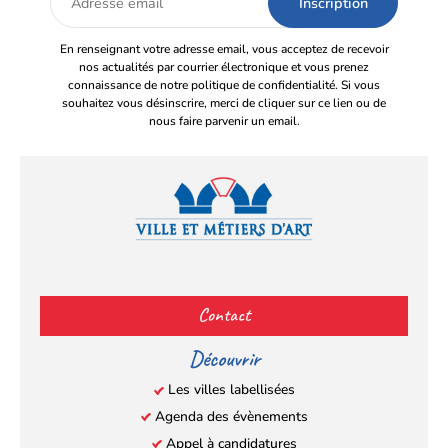
email
En renseignant votre adresse email, vous acceptez de recevoir
nos actualités par courrier électronique et vous prenez
connaissance de notre politique de confidentialité. Si vous
souhaitez vous désinscrire, merci de cliquer sur ce lien ou de
nous faire parvenir un email.
Facebook
YouTube
Instagram
LinkedIn
(s’ouvre
(s’ouvre
(s’ouvre
(s’ouvre
Contact
dans
dans
dans
dans
un
un
un
un
Découvrir
nouvel
nouvel
nouvel
nouvel
Les villes labellisées
onglet)
onglet)
onglet)
onglet)
Agenda des évènements
Appel à candidatures