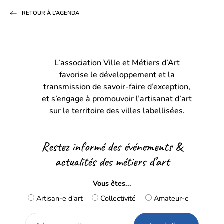
sur
sur
par
RETOUR À L’AGENDA
Facebook
LinkedIn
email
(s’ouvre
(s’ouvre
dans
dans
L’association Ville et Métiers d’Art
un
un
favorise le développement et la
nouvel
nouvel
transmission de savoir-faire d’exception,
onglet)
onglet)
et s’engage à promouvoir l’artisanat d’art
sur le territoire des villes labellisées.
Restez informé des événements &
actualités des métiers d’art
Vous êtes...
Artisan-e d'art
Collectivité
Amateur-e
Adresse