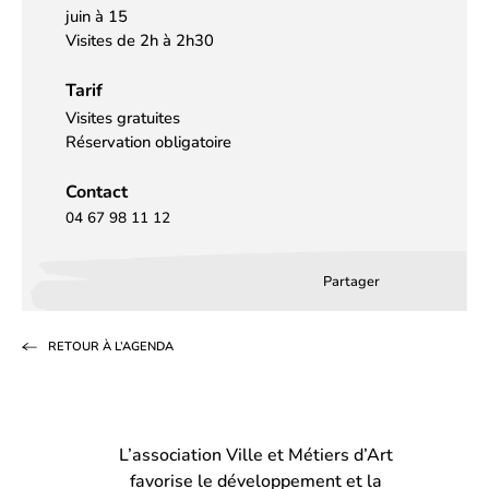
juin à 15
Visites de 2h à 2h30
Tarif
Visites gratuites
Réservation obligatoire
Contact
04 67 98 11 12
Partager
Partager
Partager
Partag
sur
sur
par
RETOUR À L’AGENDA
Facebook
LinkedIn
email
(s’ouvre
(s’ouvre
dans
dans
L’association Ville et Métiers d’Art
un
un
favorise le développement et la