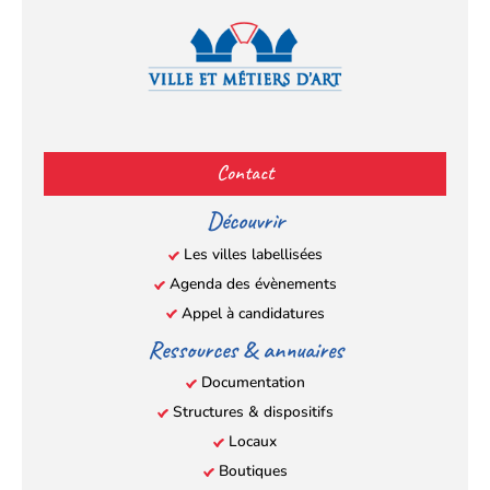
Facebook
YouTube
Instagram
LinkedIn
(s’ouvre
(s’ouvre
(s’ouvre
(s’ouvre
Contact
dans
dans
dans
dans
un
un
un
un
Découvrir
nouvel
nouvel
nouvel
nouvel
Les villes labellisées
onglet)
onglet)
onglet)
onglet)
Agenda des évènements
Appel à candidatures
Ressources & annuaires
Documentation
Structures & dispositifs
Locaux
Boutiques