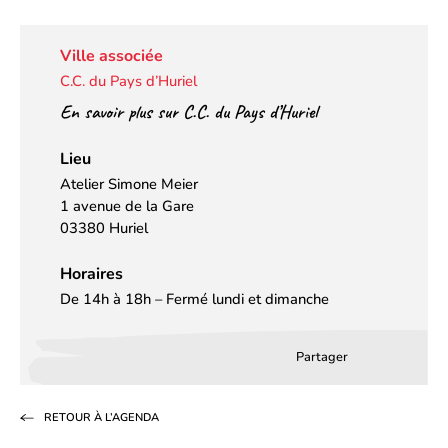
Ville associée
C.C. du Pays d’Huriel
En savoir plus sur C.C. du Pays d’Huriel
Lieu
Atelier Simone Meier
1 avenue de la Gare
03380 Huriel
Horaires
De 14h à 18h – Fermé lundi et dimanche
Partager
Partager
Partager
Partag
sur
sur
par
RETOUR À L’AGENDA
Facebook
LinkedIn
email