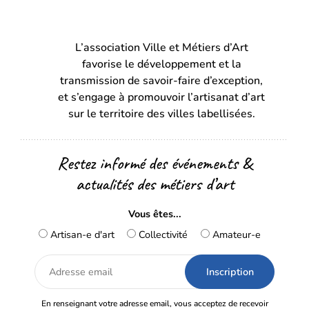
(s’ouvre
(s’ouvre
dans
dans
L’association Ville et Métiers d’Art
un
un
favorise le développement et la
nouvel
nouvel
transmission de savoir-faire d’exception,
onglet)
onglet)
et s’engage à promouvoir l’artisanat d’art
sur le territoire des villes labellisées.
Restez informé des événements &
actualités des métiers d’art
Vous êtes...
Artisan-e d'art
Collectivité
Amateur-e
Adresse
email
En renseignant votre adresse email, vous acceptez de recevoir