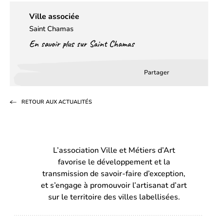
Ville associée
Saint Chamas
En savoir plus sur Saint Chamas
Partager
Partager
Partager
Partag
sur
sur
par
RETOUR AUX ACTUALITÉS
Facebook
LinkedIn
email
(s’ouvre
(s’ouvre
dans
dans
L’association Ville et Métiers d’Art
un
un
favorise le développement et la
nouvel
nouvel
transmission de savoir-faire d’exception,
onglet)
onglet)
et s’engage à promouvoir l’artisanat d’art
sur le territoire des villes labellisées.